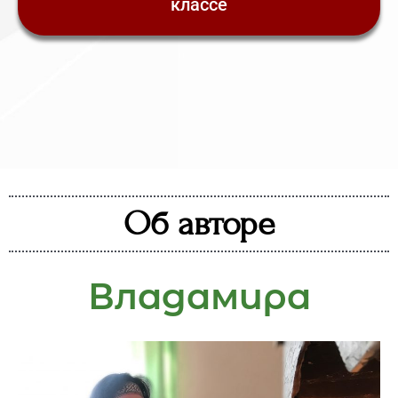
классе
Об авторе
Владамира