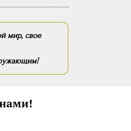
й мир, свое
кружающим!
унами!