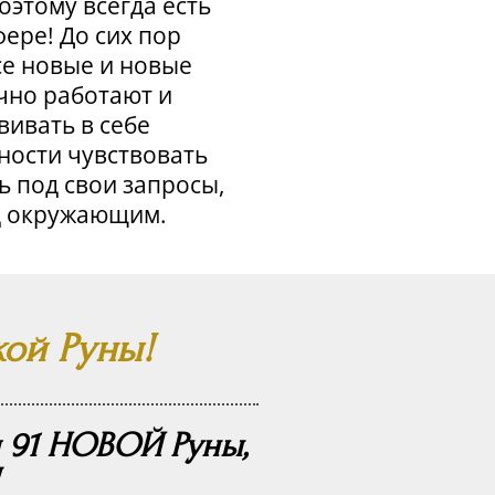
оэтому всегда есть
фере! До сих пор
се новые и новые
чно работают и
ивать в себе
ности чувствовать
ь под свои запросы,
ед окружающим.
кой Руны!
и 91 НОВОЙ Руны,