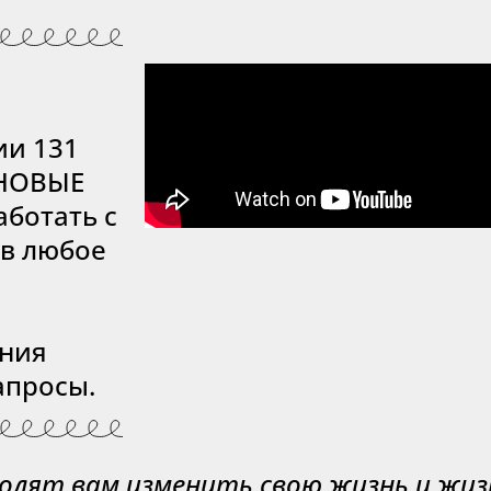
ии 131
 НОВЫЕ
аботать с
 в любое
ения
апросы.
волят вам изменить свою жизнь и жизн