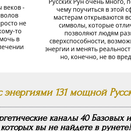
Русских Рун очень много, п
 веков -
чему поучиться в этой с
мволов
мастерам открываются в
просто не
символы, которые отли
кому-то
позволяют людям разв
омочь в
сверхспособности, возмож
лечении
энергии и менять реальност
но, конечно, не во вр
с энергиями 131 мощной Русс
ергетические каналы 40 Базовых 
которых вы не найдете в рунете!