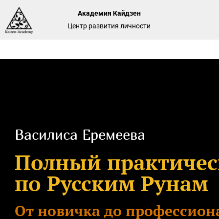
Академия Кайдзен
Центр развития личности
Василиса Еремеева
Полный практичес
по Русским Рунам
От новичка до профессион