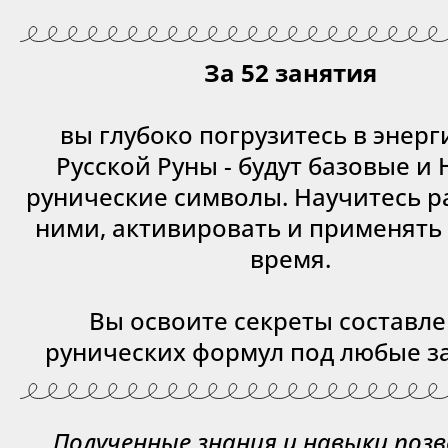
За 52 занятия
вы глубоко погрузитесь в энерг
Русской Руны - будут базовые и
рунические символы. Научитесь р
ними, активировать и применять
время.
Вы освоите секреты составл
рунических формул под любые з
Полученные знания и навыки поз