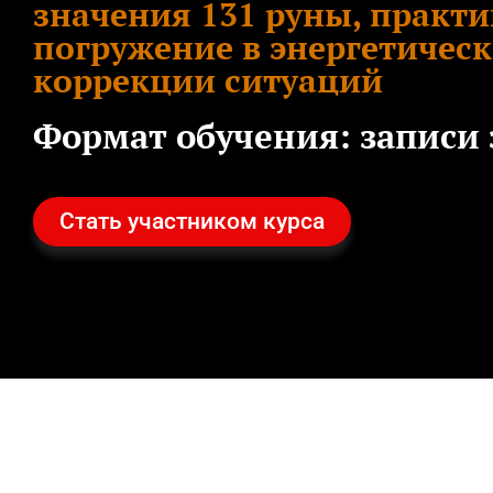
значения 131 руны, практи
погружение в энергетичес
коррекции ситуаций
Формат обучения:
записи 
Стать участником курса