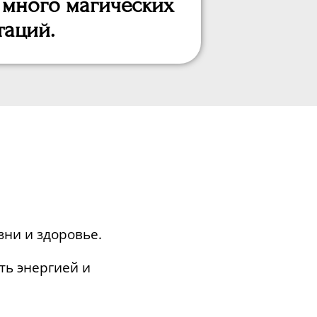
 много магических
таций.
зни и здоровье.
ть энергией и