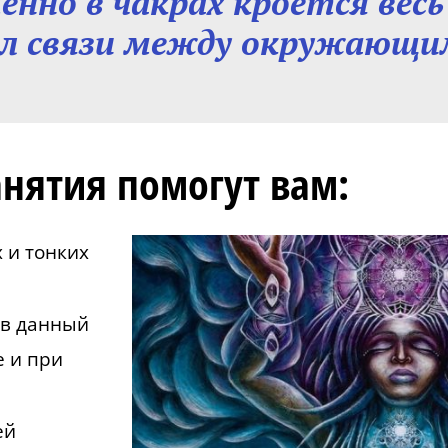
нно в чакрах кроется вес
ал связи между окружающи
анятия помогут вам:
 и тонких
 в данный
е и при
ей