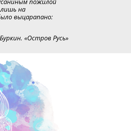
Сусаниным пожилой
 лишь на
было выцарапано:
Буркин. «Остров Русь»