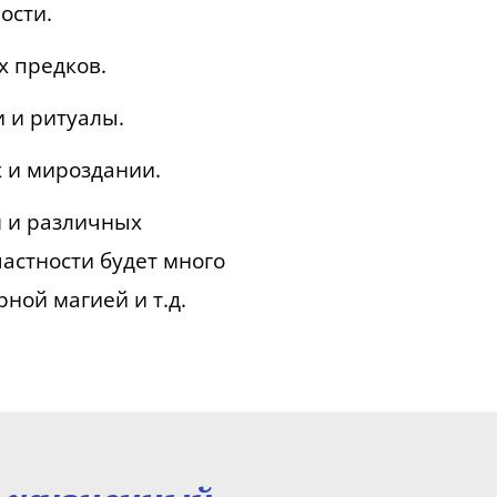
ости.
х предков.
 и ритуалы.
х и мироздании.
м и различных
астности будет много
рной магией и т.д.