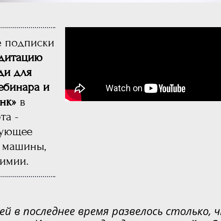
е подписки
едитацию
ди для
ебинара и
нк»
в
та -
зующее
 машины,
химии.
ей в последнее время развелось столько, 