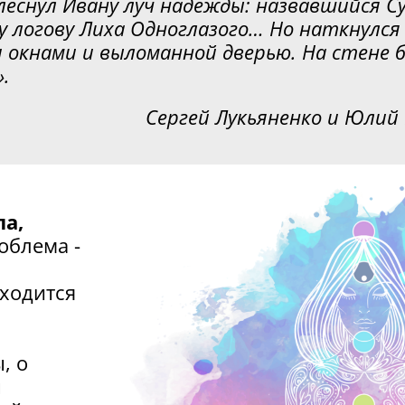
леснул Ивану луч надежды: назвавшийся 
у логову Лиха Одноглазого… Но наткнулся
 окнами и выломанной дверью. На стене 
.
Сергей Лукьяненко и Юлий 
ла,
облема -
иходится
, о
ы