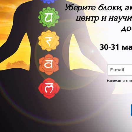
Уберите блоки, 
центр и научи
до
30-31 м
Нажимая на кно