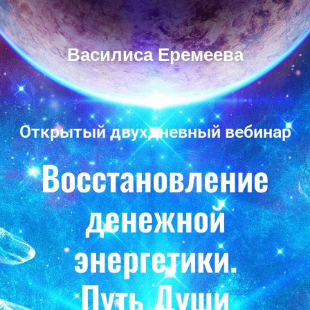
Василиса Еремеева
Открытый двухдневный вебинар
Восстановление
денежной
энергетики.
Путь Души