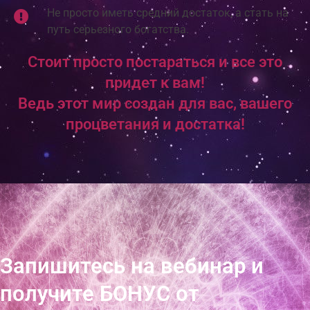
Не просто иметь средний достаток, а стать на
путь серьезного богатства.
Стоит просто постараться и все это
придет к вам!
Ведь этот мир создан для вас, вашего
процветания и достатка!
Запишитесь на вебинар и
получите БОНУС от