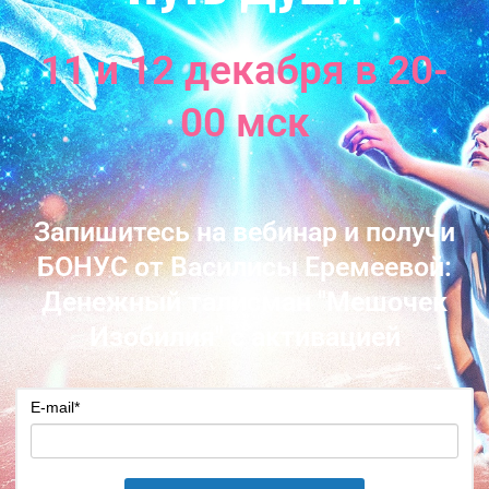
11 и 12 декабря в 20-
00 мск
Запишитесь на вебинар и получи
БОНУС от Василисы Еремеевой:
Денежный талисман "Мешочек
Изобилия" с активацией
E-mail
*