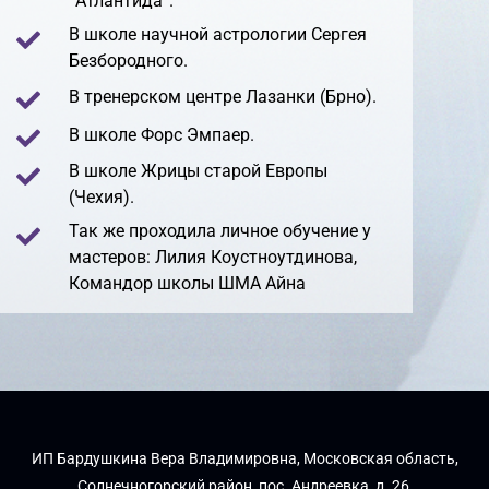
“Атлантида”.
В школе научной астрологии Сергея
Безбородного.
В тренерском центре Лазанки (Брно).
В школе Форс Эмпаер.
В школе Жрицы старой Европы
(Чехия).
Так же проходила личное обучение у
мастеров: Лилия Коустноутдинова,
Командор школы ШМА Айна
ИП Бардушкина Вера Владимировна, Московская область,
Солнечногорский район, пос. Андреевка, д. 26,