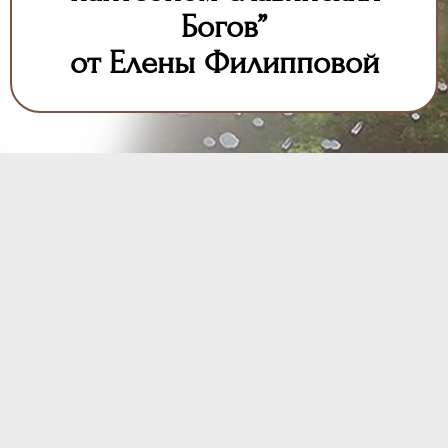
Богов”
от Елены Филипповой