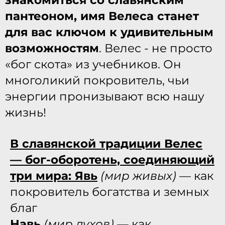
пантеоном, имя Велеса станет
для вас ключом к удивительным
возможностям
. Велес - не просто
«бог скота» из учебников. Он
многоликий покровитель, чьи
энергии пронизывают всю нашу
жизнь!
В славянской традиции Велес
— бог-оборотень, соединяющий
три мира:
Явь
(мир живых)
— как
покровитель богатства и земных
благ
Навь
(мир духов)
— как