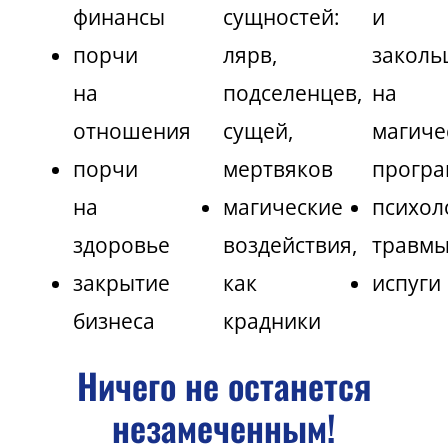
финансы
сущностей:
и
порчи
лярв,
заколь
на
подселенцев,
на
отношения
сущей,
магиче
порчи
мертвяков
програ
на
магические
психол
здоровье
воздействия,
травм
закрытие
как
испуги
бизнеса
крадники
Ничего не останется
незамеченным!