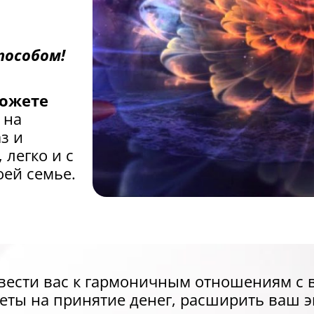
пособом!
можете
 на
з и
 легко и с
оей семье.
вести вас к гармоничным отношениям с
еты на принятие денег, расширить ваш 