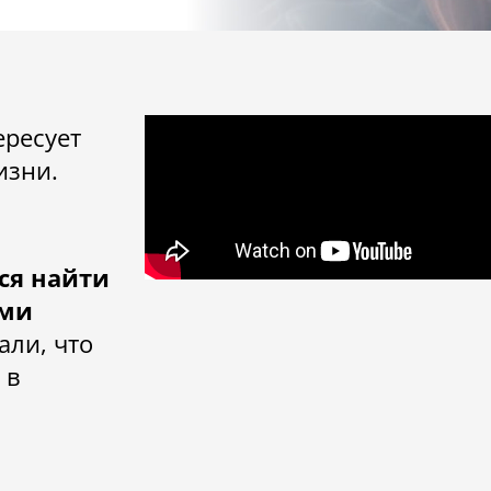
ересует
изни.
ся найти
ами
али, что
 в