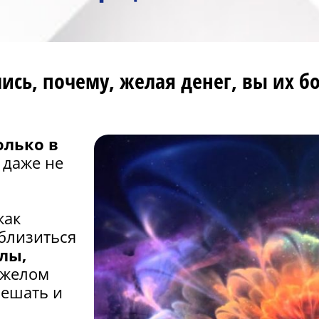
сь, почему, желая денег, вы их бо
олько в
 даже не
как
иблизиться
лы,
яжелом
мешать и