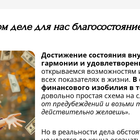
ом деле для нас благосостояни
Достижение состояния вн
гармонии и удовлетворен
открываемся возможностям и
всех показателях в жизни.
В
финансового изобилия в т
довольно простая схема на 
от предубеждений и возьми т
действительно желаешь»
.
Но в реальности дела обстоя
не удается до конца осознать