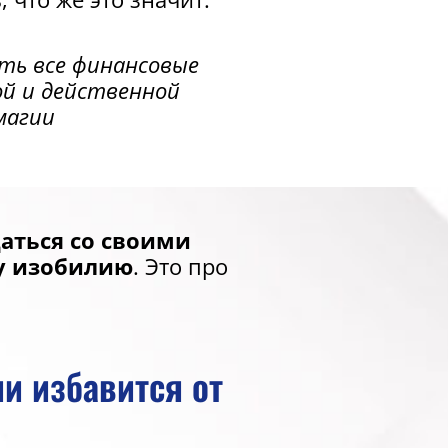
ать все финансовые
й и действенной
магии
щаться со своими
у изобилию
. Это про
и избавится от