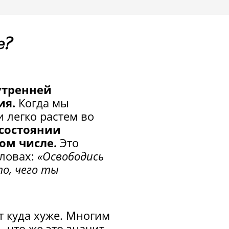
е?
утренней
ия.
Когда мы
 легко растем во
 состоянии
ом числе.
Это
словах:
«Освободись
о, чего ты
т куда хуже. Многим
, что же это значит.