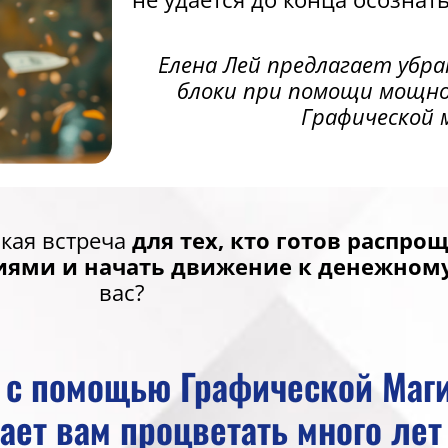
Елена Лей предлагает убр
блоки при помощи мощно
Графической 
ская встреча
для тех, кто готов распро
иями и начать движение к денежном
вас?
с с помощью Графической Маги
шает вам процветать много лет