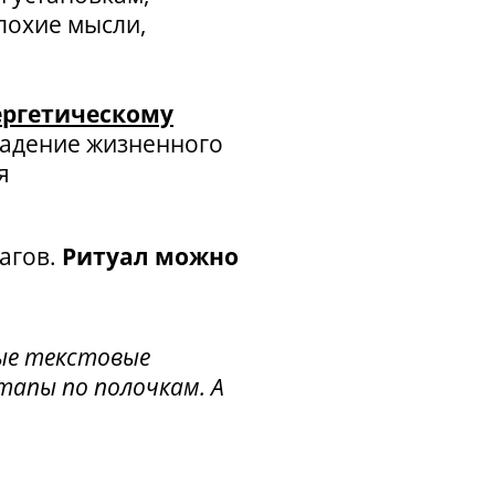
лохие мысли,
ергетическому
адение жизненного
я
агов.
Ритуал можно
ные текстовые
тапы по полочкам. А