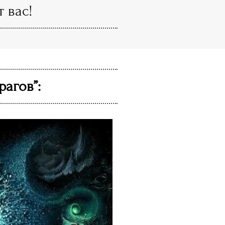
 вас!
рагов”: