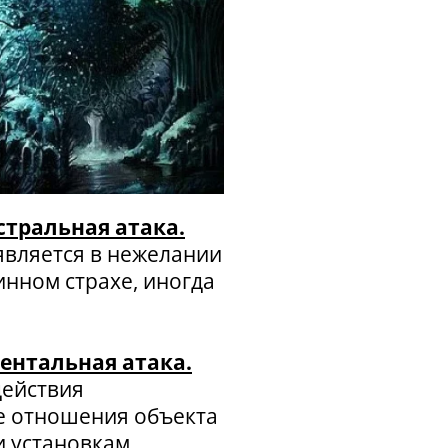
стральная атака
.
является в нежелании
инном страхе, иногда
ментальная атака
.
действия
е отношения объекта
и установкам,