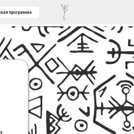
ская программа
й
а