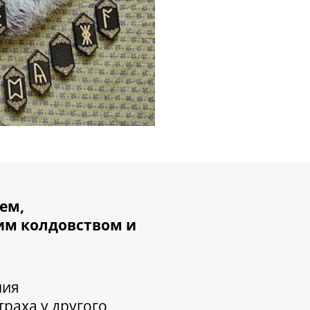
ем,
м колдовством и
ния
раха у другого