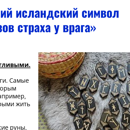
ий исландский символ
ов страха у врага»
стливыми.
ги. Самые
торым
например,
орыми жить
кие руны,