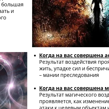
е большая
вать и
ого
Когда на вас совершена а
Результат воздействия про
жить, упадке сил и бесприч
– мании преследования
Когда на вас совершена 
Результат магического воз
проявляется, как изменени
атаки к целевым объектам 