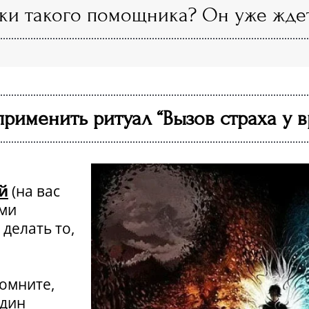
уки такого помощника? Он уже ждет
рименить ритуал “Вызов страха у в
й
(на вас
ыми
делать то,
омните,
один