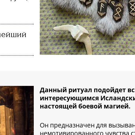
й
ьнейший
Д
анный ритуал подойдет вс
интересующимся Исландски
настоящей боевой магией.
Он предназначен для вызыва
немотивированного чувства ст