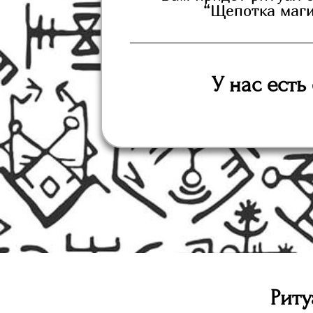
“Щепотка маги
У нас есть
Риту