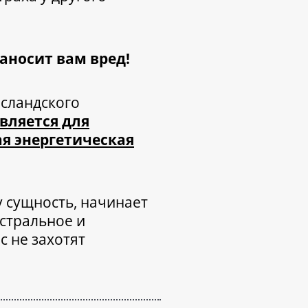
наносит вам вред!
Исландского
вляется для
ая энергетическая
 сущность, начинает
астральное и
с не захотят