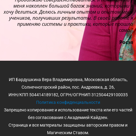
меня накоплен большой багаж знаний, которыми я
хочу делиться. Делюсь личным опытом и опытом моих
учеников, получивших результаты. В своей работе я
применяю системы и практики, которые прошла
сама.”
Росэя
ИП Бардушкина Вера Владимировна, Московская область,
Солнечногорский район, пос. Андреевка, д. 26,
ИНН/КПП 504414189182, ОГРН/ОГРНИП 312504429100035
Политика конфиденциальности
Запрещено копирование и использование текста или его частей
без согласования с Академией Кайдзен.
Страница и все материалы защищены авторским правом и
Магическим Ставом.