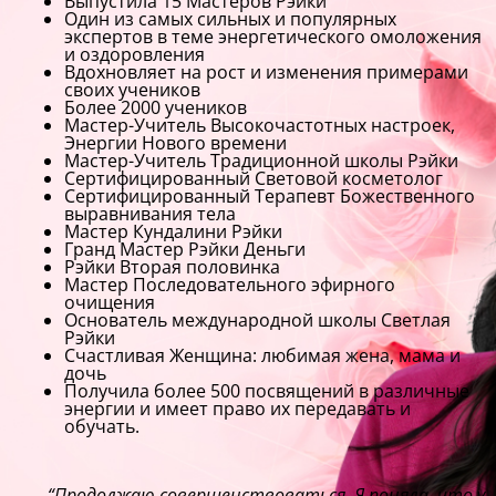
Выпустила 15 Мастеров Рэйки
Один из самых сильных и популярных
экспертов в теме энергетического омоложения
и оздоровления
Вдохновляет на рост и изменения примерами
своих учеников
Более 2000 учеников
Мастер-Учитель Высокочастотных настроек,
Энергии Нового времени
Мастер-Учитель Традиционной школы Рэйки
Сертифицированный Световой косметолог
Сертифицированный Терапевт Божественного
выравнивания тела
Мастер Кундалини Рэйки
Гранд Мастер Рэйки Деньги
Рэйки Вторая половинка
Мастер Последовательного эфирного
очищения
Основатель международной школы Светлая
Рэйки
Счастливая Женщина: любимая жена, мама и
дочь
Получила более 500 посвящений в различные
энергии и имеет право их передавать и
обучать.
“Продолжаю совершенствоваться. Я поняла, что у