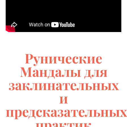
Рунические
Мандалы для
заклинательных
и
предсказательных
практик