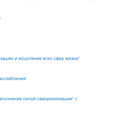
й
изацию и исцеление всех сфер жизни”
асслабления
наполнение силой самореализации” с