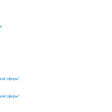
ь
вой сферы”.
вой сферы”.