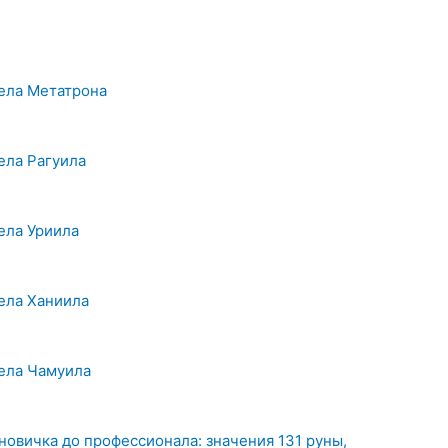
гела Метатрона
ела Рагуила
ела Уриила
ела Ханиила
гела Чамуила
новичка до профессионала: значения 131 руны,