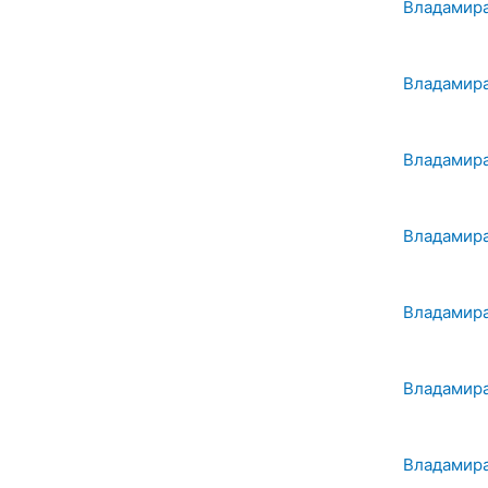
Владамира
Владамира
Владамира
Владамира
Владамира
Владамира
Владамира