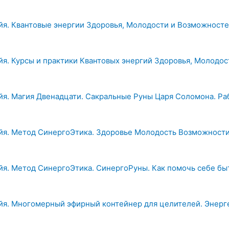
йя. Квантовые энергии Здоровья, Молодости и Возможност
йя. Курсы и практики Квантовых энергий Здоровья, Молодо
йя. Магия Двенадцати. Сакральные Руны Царя Соломона. Раб
йя. Метод СинергоЭтика. Здоровье Молодость Возможности
йя. Метод СинергоЭтика. СинергоРуны. Как помочь себе бы
йя. Многомерный эфирный контейнер для целителей. Энерг